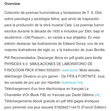
Overview
Colección de poemas humorísticos y fantasiosos de T. S. Eliot
sobre psicología y sociología felina, que sirvió de inspiración
para la producción de la obra musical Cats. Los poemas fueron
escritos durante la década de 1930 e incluidos por Eliot, bajo el
seudónimo «Old Possum», en cartas a sus ahijados. En esta
edición destacan las ilustraciones de Edward Gorey, uno de los
mejores ilustradores del siglo xx, y la traducción de Juan Bonilla.
Pdf Recomendados: Descargar libros en pdf gratis para kindle
PHYSIOEX 9.0: SIMULACIONES DE LABORATORIO DE
FISIOLOGIA PACK 9788415552031
read book
, Mobi ebooks
télécharger Deviens un pro gamer - De FIFA à FORTNITE, tous
les conseils de pro par Jon Hamblin
download link
,
Téléchargement d'un livre électronique en français Le
Chandelier d'Or iBook FB2 en francais par David Gibbins
pdf
,
Téléchargements ebook gratuits en pdf 669 gages érotiques
pour pimenter vos jeux sexuels 9782842714475 (French Edition)