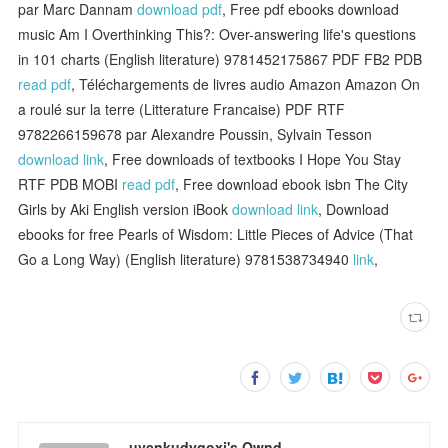
par Marc Dannam
download pdf
, Free pdf ebooks download
music Am I Overthinking This?: Over-answering life's questions
in 101 charts (English literature) 9781452175867 PDF FB2 PDB
read pdf
, Téléchargements de livres audio Amazon Amazon On
a roulé sur la terre (Litterature Francaise) PDF RTF
9782266159678 par Alexandre Poussin, Sylvain Tesson
download link
, Free downloads of textbooks I Hope You Stay
RTF PDB MOBI
read pdf
, Free download ebook isbn The City
Girls by Aki English version iBook
download link
, Download
ebooks for free Pearls of Wisdom: Little Pieces of Advice (That
Go a Long Way) (English literature) 9781538734940
link
,
uvenkudyqoxi's Ownd