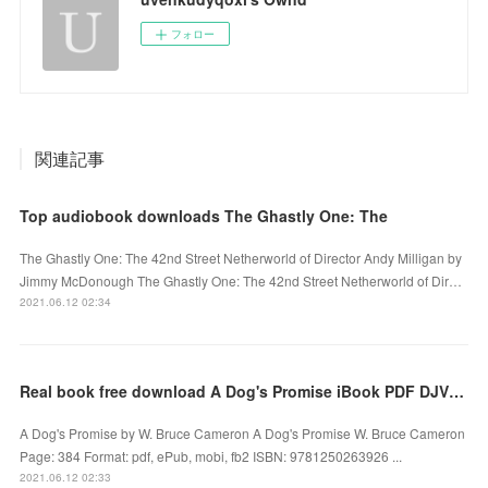
フォロー
関連記事
Top audiobook downloads The Ghastly One: The
The Ghastly One: The 42nd Street Netherworld of Director Andy Milligan by
Jimmy McDonough The Ghastly One: The 42nd Street Netherworld of Dir…
2021.06.12 02:34
Real book free download A Dog's Promise iBook PDF DJVU (English literature) 9781250263926
A Dog's Promise by W. Bruce Cameron A Dog's Promise W. Bruce Cameron
Page: 384 Format: pdf, ePub, mobi, fb2 ISBN: 9781250263926 ...
2021.06.12 02:33